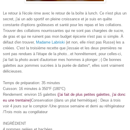
Le retour à l'école rime avec le retour de la boîte à lunch. Ce n'est plus un
secret, j'ai un ado sportif en pleine croissance et je suis en quête
constante d'options goûteuses et santé pour les repas et les collations.
Trouver des collations nourrissantes qui ne sont pas chargées de sucre,
de gras et qui ne ruinent pas mon budget épicerie n'est pas si simple. À
défaut d'en trouver,
Madame Labriski
(et non, elle n'est pas Russe) les a
créées. C'est la troisième recette que j'essaie et les deux premières ne
sont pas rendues à l'étape de la photo...et honnêtement, pour celles-ci,
j'ai fait la photo avant d'autoriser mes hommes à plonger ;-) De bonnes
galettes aux pommes sucrées à la purée de dattes*, elles sont vraiment
délicieuses.
Temps de préparation: 35 minutes
Cuisson: 16 minutes à 350°F (180°C)
Rendement: environ 15 galettes
(j'ai fait de plus petites galettes, j'ai donc
eu une trentaine)
Conservation (dans un plat hermétique) : Deux à trois
voir 4 jours sur le comptoir /Une grosse semaine et demi au réfrigérateur
/Trois mois au congélateur
INGRÉDIENT
4 pommes pelées et hachées