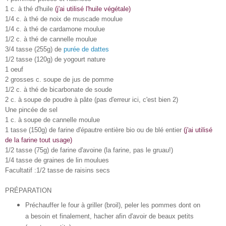
1 c. à thé d'huile
(j'ai utilisé l'huile végétale)
1/4 c. à thé de noix de muscade moulue
1/4 c. à thé de cardamone moulue
1/2 c. à thé de cannelle moulue
3/4 tasse (255g) de
purée de dattes
1/2 tasse (120g) de yogourt nature
1 oeuf
2 grosses c. soupe de jus de pomme
1/2 c. à thé de bicarbonate de soude
2 c. à soupe de poudre à pâte (pas d'erreur ici, c'est bien 2)
Une pincée de sel
1 c. à soupe de cannelle moulue
1 tasse (150g) de farine d'épautre entière bio ou de blé entier
(j'ai utilisé
de la farine tout usage)
1/2 tasse (75g) de farine d'avoine (la farine, pas le gruau!)
1/4 tasse de graines de lin moulues
Facultatif :1/2 tasse de raisins secs
PRÉPARATION
Préchauffer le four à griller (broil), peler les pommes dont on
a besoin et finalement, hacher afin d'avoir de beaux petits