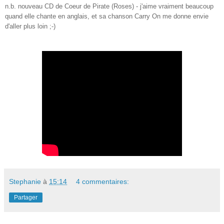
n.b. nouveau CD de Coeur de Pirate (Roses) - j'aime vraiment beaucoup
quand elle chante en anglais, et sa chanson Carry On me donne envie
d'aller plus loin ;-)
Stephanie
à
15:14
4 commentaires:
Partager