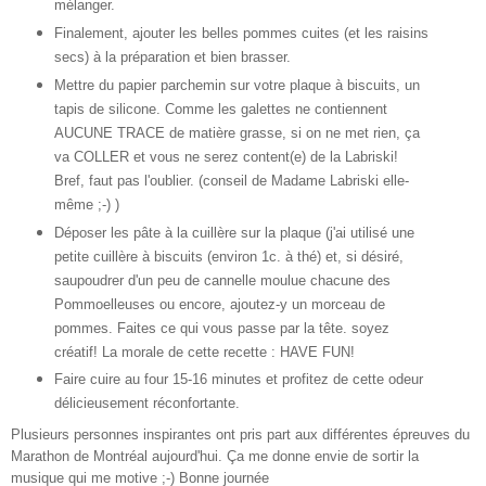
mélanger.
Finalement, ajouter les belles pommes cuites (et les raisins
secs) à la préparation et bien brasser.
Mettre du papier parchemin sur votre plaque à biscuits, un
tapis de silicone. Comme les galettes ne contiennent
AUCUNE TRACE de matière grasse, si on ne met rien, ça
va COLLER et vous ne serez content(e) de la Labriski!
Bref, faut pas l'oublier. (conseil de Madame Labriski elle-
même ;-) )
Déposer les pâte à la cuillère sur la plaque (j'ai utilisé une
petite cuillère à biscuits (environ 1c. à thé) et, si désiré,
saupoudrer d'un peu de cannelle moulue chacune des
Pommoelleuses ou encore, ajoutez-y un morceau de
pommes. Faites ce qui vous passe par la tête. soyez
créatif! La morale de cette recette : HAVE FUN!
Faire cuire au four 15-16 minutes et profitez de cette odeur
délicieusement réconfortante.
Plusieurs personnes inspirantes ont pris part aux différentes épreuves du
Marathon de Montréal aujourd'hui. Ça me donne envie de sortir la
musique qui me motive ;-) Bonne journée